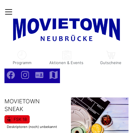
Hom
Programm
Aktionen & Events
Gutscheine
Facebook
Instagram
Kontakt
Anfahrt
MOVIETOWN
SNEAK
FSK 18
Deskriptoren (noch) unbekannt