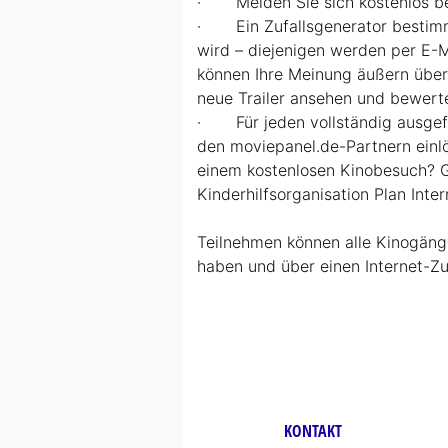
· Melden Sie sich kostenlos b
· Ein Zufallsgenerator bestimmt
wird – diejenigen werden per E-Ma
können Ihre Meinung äußern über 
neue Trailer ansehen und bewerte
· Für jeden vollständig ausgefü
den moviepanel.de-Partnern ein
einem kostenlosen Kinobesuch? G
Kinderhilfsorganisation Plan Inte
Teilnehmen können alle Kinogänge
haben und über einen Internet-Zu
KONTAKT