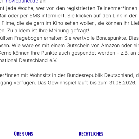
ei
moviepanel.de
an!
 jede Woche, wer von den registrierten Teilnehmer*innen 
il oder per SMS informiert. Sie klicken auf den Link in der 
Filme, die sie gern im Kino sehen wollen, sie können Ihr Li
n. Zu alldem ist Ihre Meinung gefragt!
llten Fragebogen erhalten Sie wertvolle Bonuspunkte. Die
lösen: Wie wäre es mit einem Gutschein von Amazon oder 
erne können Ihre Punkte auch gespendet werden – z.B. an di
rnational Deutschland e.V.
r*innen mit Wohnsitz in der Bundesrepublik Deutschland, di
gang verfügen. Das Gewinnspiel läuft bis zum 31.08.2026.
ÜBER UNS
RECHTLICHES