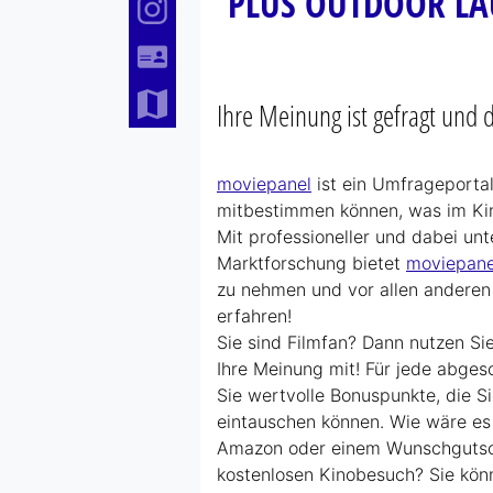
PLUS OUTDOOR LA
Instagram
Kontakt
Ihre Meinung ist gefragt und 
Anfahrt
moviepanel
ist ein Umfrageportal
mitbestimmen können, was im Kin
Mit professioneller und dabei un
Marktforschung bietet
moviepane
zu nehmen und vor allen anderen
erfahren!
Sie sind Filmfan? Dann nutzen Sie
Ihre Meinung mit! Für jede abge
Sie wertvolle Bonuspunkte, die S
eintauschen können. Wie wäre es
Amazon oder einem Wunschgutsc
kostenlosen Kinobesuch? Sie kön